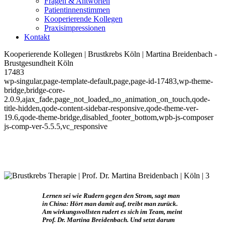
Fragen & Antworten
Patientinnenstimmen
Kooperierende Kollegen
Praxisimpressionen
Kontakt
Kooperierende Kollegen | Brustkrebs Köln | Martina Breidenbach -
Brustgesundheit Köln
17483
wp-singular,page-template-default,page,page-id-17483,wp-theme-
bridge,bridge-core-
2.0.9,ajax_fade,page_not_loaded,,no_animation_on_touch,qode-
title-hidden,qode-content-sidebar-responsive,qode-theme-ver-
19.6,qode-theme-bridge,disabled_footer_bottom,wpb-js-composer
js-comp-ver-5.5.5,vc_responsive
Lernen sei wie Rudern gegen den Strom, sagt man
in China: Hört man damit auf, treibt man zurück.
Am wirkungsvollsten rudert es sich im Team, meint
Prof. Dr. Martina Breidenbach. Und setzt darum