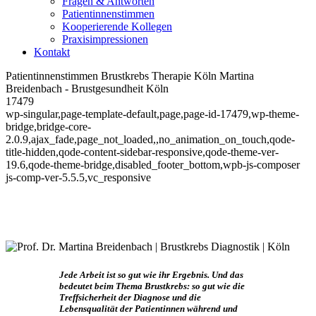
Fragen & Antworten
Patientinnenstimmen
Kooperierende Kollegen
Praxisimpressionen
Kontakt
Patientinnenstimmen Brustkrebs Therapie Köln Martina
Breidenbach - Brustgesundheit Köln
17479
wp-singular,page-template-default,page,page-id-17479,wp-theme-
bridge,bridge-core-
2.0.9,ajax_fade,page_not_loaded,,no_animation_on_touch,qode-
title-hidden,qode-content-sidebar-responsive,qode-theme-ver-
19.6,qode-theme-bridge,disabled_footer_bottom,wpb-js-composer
js-comp-ver-5.5.5,vc_responsive
Jede Arbeit ist so gut wie ihr Ergebnis. Und das
bedeutet beim Thema Brustkrebs: so gut wie die
Treffsicherheit der Diagnose und die
Lebensqualität der Patientinnen während und