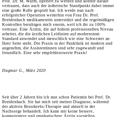
Prof. Dr. M. Warm, operiert zu werden und konnte darauf
vertrauen, dass auch der
ä
sthetische Standpunkt dabei immer
eine große Rolle gespielt hat. Ich werde nun nach
erfolgreicher Operation weiterhin von Frau Dr. Prof.
Breidenbach medikamentös unterstützt und die regelmäßigen
Kontrollen beruhigen mich enorm, weil ich ihr zu 100%
vertraue. Eine Ärztin, die auf hohem professionellen Niveau
arbeitet, die die ärztlichen Leitlinien auf modernstem
Standard anwendet und menschlich wie eine Schwester an
Ihrer Seite steht. Die Praxis in der Panklinik ist modern und
angenehm, die Assistentinnen sind sehr zugewandt und
freundlich. Eine sehr empfehlenswerte Praxis!
Dagmar G., März 2020
Seit über 2 Jahren bin ich nun schon Patientin bei Prof. Dr.
Breidenbach. Sie hat mich seit meiner Diagnose, während
der aktiven Brustkrebs-Therapie und aktuell in der
Nachsorge behandelt. Ich kann mir keine bessere,
kompetentere und emphatischere Ärztin vorstellen.